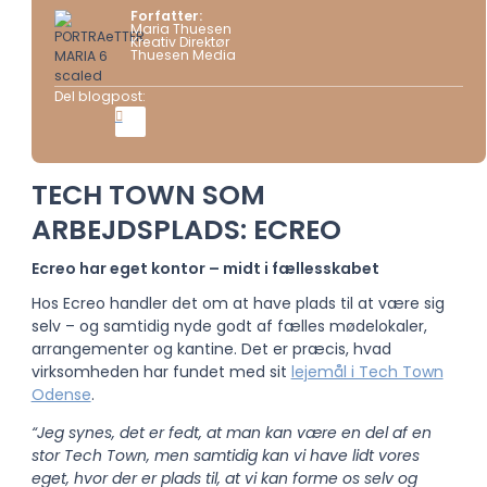
Forfatter:
Maria Thuesen
Kreativ Direktør
Thuesen Media
Del blogpost:
TECH TOWN SOM
ARBEJDSPLADS: ECREO
Ecreo har eget kontor – midt i fællesskabet
Hos Ecreo handler det om at have plads til at være sig
selv – og samtidig nyde godt af
fælles mødelokaler,
arrangementer og kantine. Det er præcis, hvad
virksomheden har
fundet med sit
lejemål i Tech Town
Odense
.
“Jeg synes, det er fedt, at man kan være en del af en
stor Tech Town, men samtidig kan vi
have lidt vores
eget, hvor der er plads til, at vi kan forme os selv og