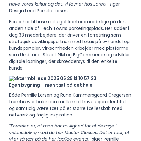
have vores kultur og
det, vi favner hos Ecreo,”
siger
Design Lead Pernille Larsen.
Ecreo har til huse i sit eget kontorområde lige på den
anden side af Tech Towns
parkeringsplads. Her sidder i
dag 33 medarbejdere, der driver en forretning som
strategisk
udviklingspartner med fokus på e-handel og
kundeportaler. Virksomheden arbejder med
platforme
som Umbraco, Struct PIM og BigCommerce og udvikler
digitale løsninger, der
skræddersys til den enkelte
kunde.
Egen bygning – men tæt på det hele
Både Pernille Larsen og Rune Kammersgaard Gregersen
fremhæver balancen mellem at
have egen identitet
og samtidig være tæt på et større fællesskab med
netværk og faglig
inspiration.
“
Fordelen er, at man har mulighed for at deltage i
vidensdeling med de her Master
Classes. Det er fedt, at
vi er så tæt på de her faglige events,
” siger Pernille