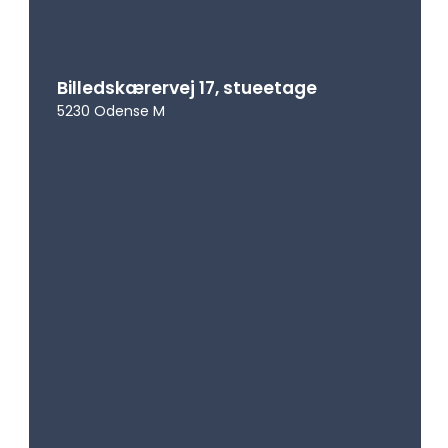
Areal
2
188 m
2
Årlig leje/m
-
Energi
A2015
Billedskærervej 17, stueetage
5230 Odense M
Vis erhvervslejemål
Huset er indrettet med stilfulde og åbne
miljøer, der skaber de ideelle rammer for både
formelle møder, uformelle samtaler og kreativ
sparring.
Vil du være med i fællesskabet og få optimale
rammer til din virksomhed, så tag et kig på