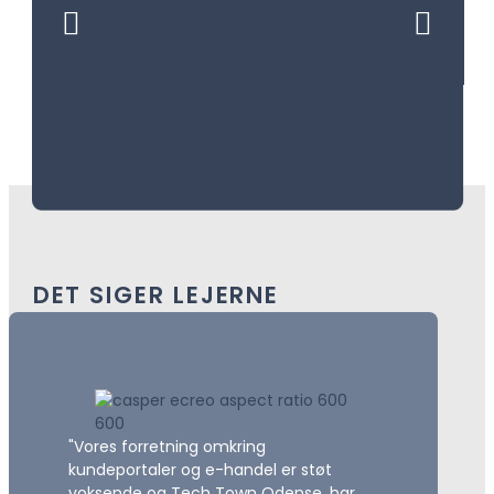
vores ledige lejemål – måske der også er plads
til din virksomhed?
Se ledige lejemål
DET SIGER LEJERNE
"Vores forretning omkring
kundeportaler og e-handel er støt
voksende og Tech Town Odense, har